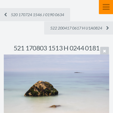
520 170724 1546 J 0190 0634
522 200417 0617 H U1A0824
521 170803 1513 H 0244 0181