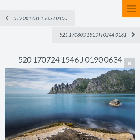
519 081231 1305 J 0160
521 170803 1513 H 0244 0181
520 170724 1546 J 0190 0634