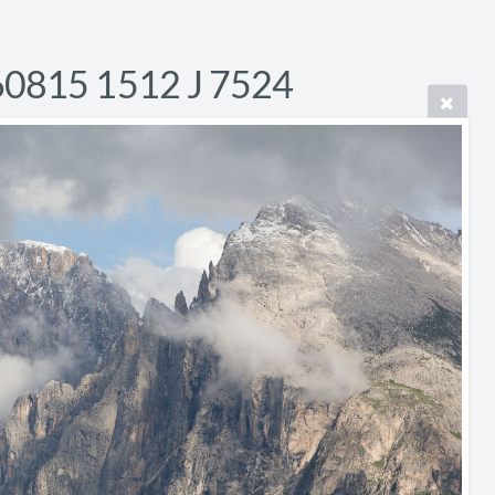
60815 1512 J 7524